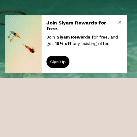
Diving at Sun
Siyam Iru Veli